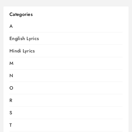
Categories
A
English Lyrics
Hindi Lyrics
M
N
O
R
S
T