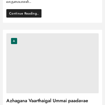
வாருமையாஎன்…
Continue Reading..
A
Azhagana Vaarthaigal Ummai paadavae