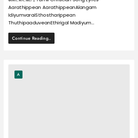
Aarathippean AarathippeanAlangam
IdiyumvaraiSthostharippean
ThuthipaaduveanEthirigal Madiyum…
Continue Reading..
A