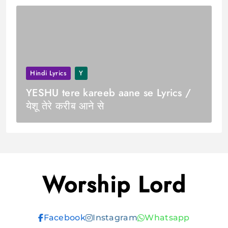
Hindi Lyrics
Y
YESHU tere kareeb aane se Lyrics /
येशू तेरे करीब आने से
Worship Lord
Facebook
Instagram
Whatsapp