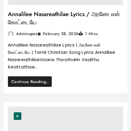
Annalilee Nasareathilae Lyrics / அரணே என்
கோட்டையே
February 28, 2026
Adminapex
1 Mins
Annalilee Nasareathilae Lyrics | அரணே என்
கோட்டையே | Tamil Christian Song Lyrics Annalilee
NasareathilaeVaana Thootharin Vaalthu
Keattathae…
Continue Reading..
A