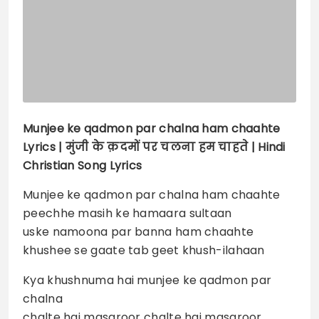
Munjee ke qadmon par chalna ham chaahte
Lyrics |
मुंजी के क़दमों पर चलना हम चाहते | Hindi
Christian Song Lyrics
Munjee ke qadmon par chalna ham chaahte
peechhe masih ke hamaara sultaan
uske namoona par banna ham chaahte
khushee se gaate tab geet khush-ilahaan
Kya khushnuma hai munjee ke qadmon par
chalna
chalte hai masaroor chalte hai masaroor