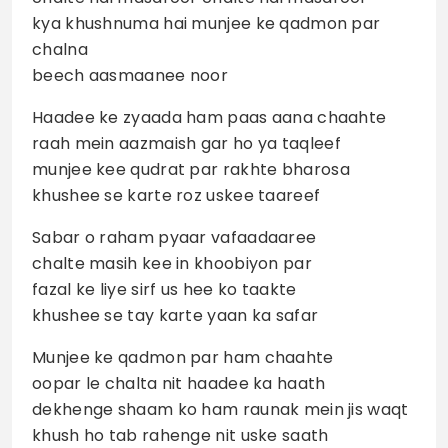
kya khushnuma hai munjee ke qadmon par
chalna
beech aasmaanee noor
Haadee ke zyaada ham paas aana chaahte
raah mein aazmaish gar ho ya taqleef
munjee kee qudrat par rakhte bharosa
khushee se karte roz uskee taareef
Sabar o raham pyaar vafaadaaree
chalte masih kee in khoobiyon par
fazal ke liye sirf us hee ko taakte
khushee se tay karte yaan ka safar
Munjee ke qadmon par ham chaahte
oopar le chalta nit haadee ka haath
dekhenge shaam ko ham raunak mein jis waqt
khush ho tab rahenge nit uske saath