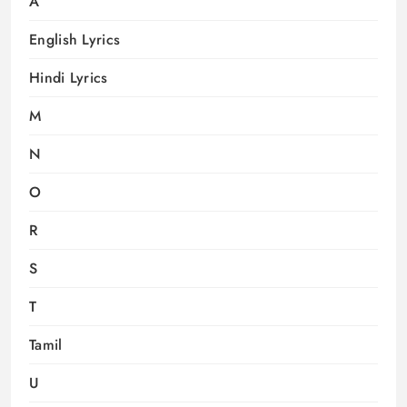
A
English Lyrics
Hindi Lyrics
M
N
O
R
S
T
Tamil
U