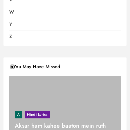
W
Y
Z
You May Have Missed
A
Hindi Lyrics
Aksar ham kahee baaton mein ruth