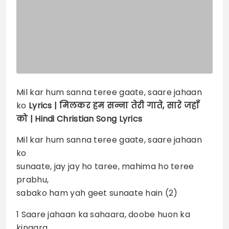
Mil kar hum sanna teree gaate, saare jahaan
ko
Lyrics |
मिलकर हम सन्ना तेरी गाते, सारे जहाँ
को | Hindi Christian Song Lyrics
Mil kar hum sanna teree gaate, saare jahaan
ko
sunaate, jay jay ho taree, mahima ho teree
prabhu,
sabako ham yah geet sunaate hain (2)
1 Saare jahaan ka sahaara, doobe huon ka
kinaara,