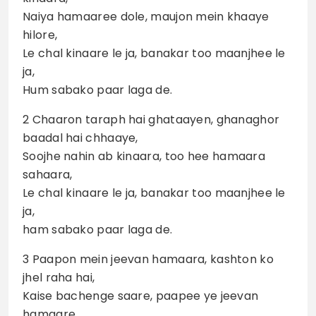
Naiya hamaaree dole, maujon mein khaaye
hilore,
Le chal kinaare le ja, banakar too maanjhee le
ja,
Hum sabako paar laga de.
2 Chaaron taraph hai ghataayen, ghanaghor
baadal hai chhaaye,
Soojhe nahin ab kinaara, too hee hamaara
sahaara,
Le chal kinaare le ja, banakar too maanjhee le
ja,
ham sabako paar laga de.
3 Paapon mein jeevan hamaara, kashton ko
jhel raha hai,
Kaise bachenge saare, paapee ye jeevan
hamaare,