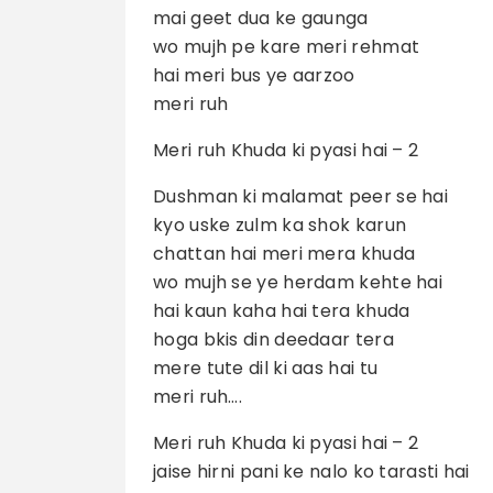
mai geet dua ke gaunga
wo mujh pe kare meri rehmat
hai meri bus ye aarzoo
meri ruh
Meri ruh Khuda ki pyasi hai – 2
Dushman ki malamat peer se hai
kyo uske zulm ka shok karun
chattan hai meri mera khuda
wo mujh se ye herdam kehte hai
hai kaun kaha hai tera khuda
hoga bkis din deedaar tera
mere tute dil ki aas hai tu
meri ruh….
Meri ruh Khuda ki pyasi hai – 2
jaise hirni pani ke nalo ko tarasti hai