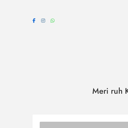
Skip
to
content
Meri ruh Kh