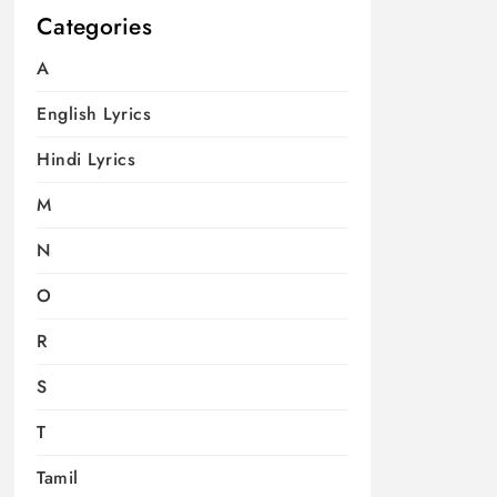
Categories
A
English Lyrics
Hindi Lyrics
M
N
O
R
S
T
Tamil