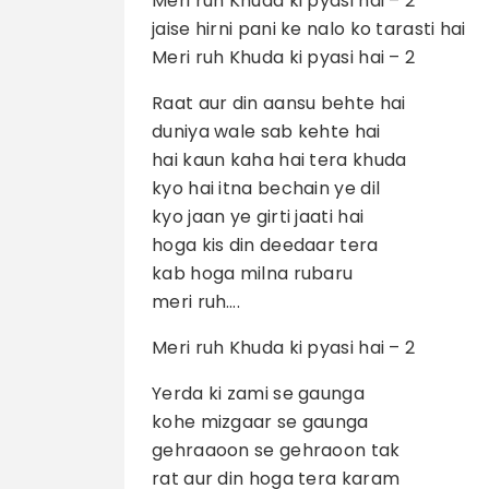
Meri ruh Khuda ki pyasi hai – 2
jaise hirni pani ke nalo ko tarasti hai
Meri ruh Khuda ki pyasi hai – 2
Raat aur din aansu behte hai
duniya wale sab kehte hai
hai kaun kaha hai tera khuda
kyo hai itna bechain ye dil
kyo jaan ye girti jaati hai
hoga kis din deedaar tera
kab hoga milna rubaru
meri ruh….
Meri ruh Khuda ki pyasi hai – 2
Yerda ki zami se gaunga
kohe mizgaar se gaunga
gehraaoon se gehraoon tak
rat aur din hoga tera karam