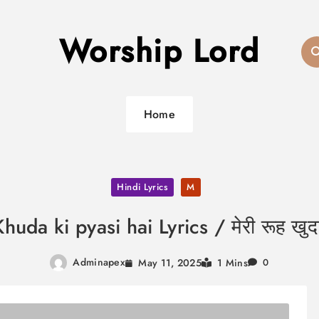
Worship Lord
Home
Hindi Lyrics
M
uda ki pyasi hai Lyrics / मेरी रूह खुदा 
Adminapex
May 11, 2025
1 Mins
0