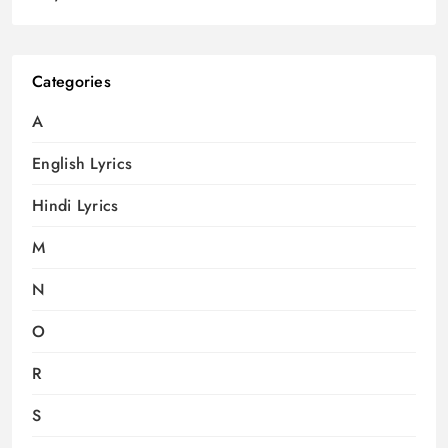
Categories
A
English Lyrics
Hindi Lyrics
M
N
O
R
S