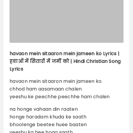
havaon mein sitaaron mein jameen ko
Lyrics |
हवाओं में सितारों में जमीं को | Hindi Christian Song
Lyrics
havaon mein sitaaron mein jameen ko
chhod ham aasamaan chalen
yeeshu ke peechhe peechhe ham chalen
na honge vahaan din raaten
honge haradam khuda ke saath
bhoolenge beetee huee baaten
yeeshu ka hee hoga saath