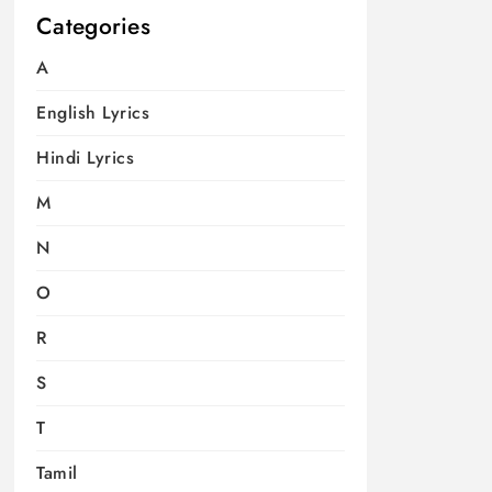
Categories
A
English Lyrics
Hindi Lyrics
M
N
O
R
S
T
Tamil