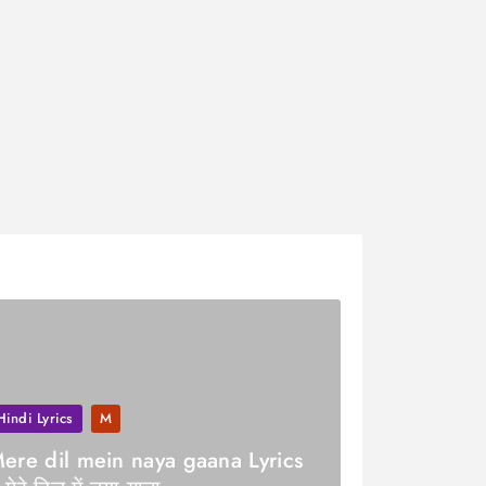
Hindi Lyrics
M
ere dil mein naya gaana Lyrics