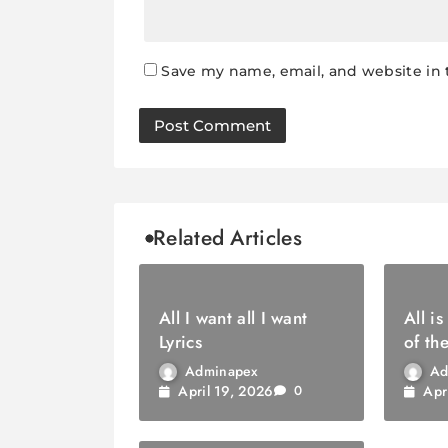
Save my name, email, and website in 
Related Articles
All I want all I want
All is
Lyrics
of th
Lyrics
Adminapex
Ad
April 19, 2026
Apr
0