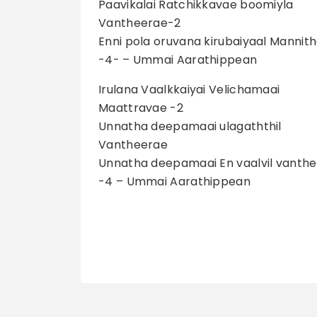
Paavikalai Ratchikkavae boomiyla
Vantheerae-2
Enni pola oruvana kirubaiyaal Mannit
-4- – Ummai Aarathippean
Irulana Vaalkkaiyai Velichamaai
Maattravae -2
Unnatha deepamaai ulagaththil
Vantheerae
Unnatha deepamaai En vaalvil vanth
-4 – Ummai Aarathippean