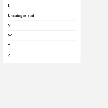
U
Uncategorized
V
W
Y
Z