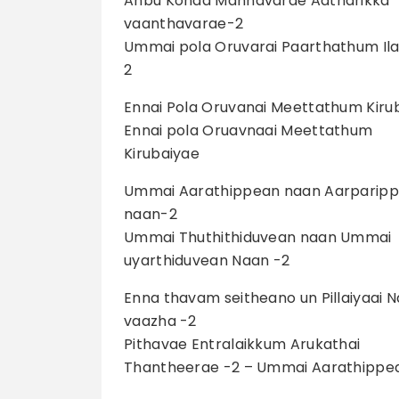
Anbu Konda Mannavarae Aatharikka
vaanthavarae-2
Ummai pola Oruvarai Paarthathum Ila
2
Ennai Pola Oruvanai Meettathum Kiru
Ennai pola Oruavnaai Meettathum
Kirubaiyae
Ummai Aarathippean naan Aarparip
naan-2
Ummai Thuthithiduvean naan Ummai
uyarthiduvean Naan -2
Enna thavam seitheano un Pillaiyaai 
vaazha -2
Pithavae Entralaikkum Arukathai
Thantheerae -2 – Ummai Aarathippe