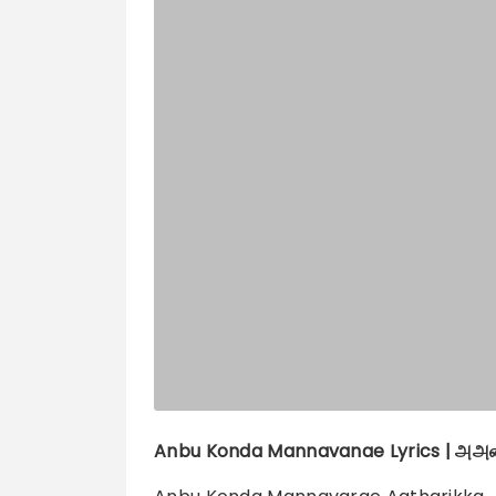
Anbu Konda Mannavanae
Lyrics |
அஅன்