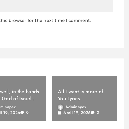
this browser for the next time I comment.
 well, in the hands
All I want is more of
e God of Israel
You Lyrics
minapex
Adminapex
il 19, 2026
April 19, 2026
0
0