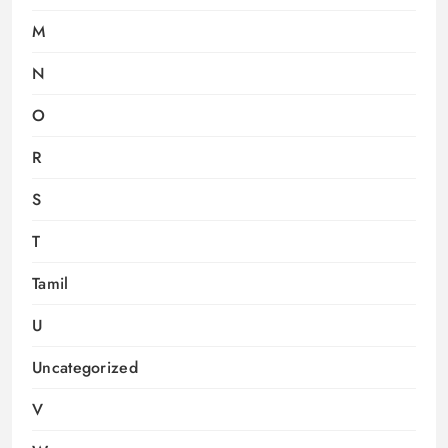
M
N
O
R
S
T
Tamil
U
Uncategorized
V