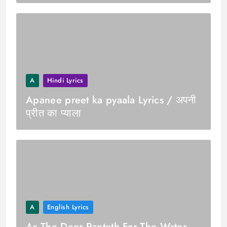
A
Hindi Lyrics
Apanee preet ka pyaala Lyrics / अपनी
प्रीत का प्याला
A
English Lyrics
As The Deer Panteth For The Water