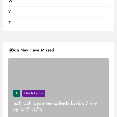
W
Y
Z
You May Have Missed
A
Hindi Lyrics
aah vah pyaaree saleeb Lyrics / आह
वह प्यारी सलीब