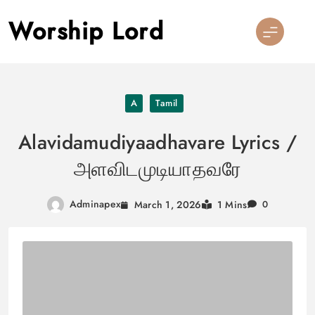
Skip
Worship Lord
to
content
A
Tamil
Alavidamudiyaadhavare Lyrics /
அளவிடமுடியாதவரே
Adminapex
March 1, 2026
1 Mins
0