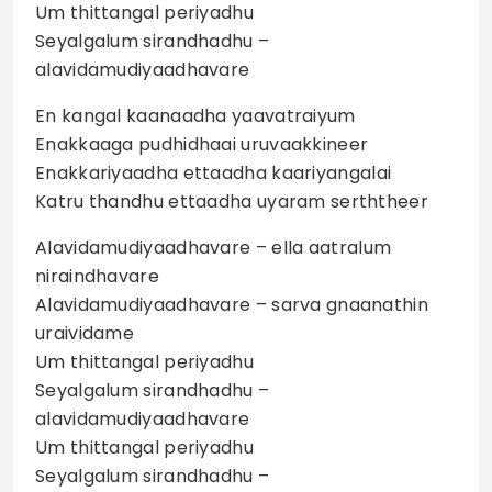
Um thittangal periyadhu
Seyalgalum sirandhadhu –
alavidamudiyaadhavare
En kangal kaanaadha yaavatraiyum
Enakkaaga pudhidhaai uruvaakkineer
Enakkariyaadha ettaadha kaariyangalai
Katru thandhu ettaadha uyaram serththeer
Alavidamudiyaadhavare – ella aatralum
niraindhavare
Alavidamudiyaadhavare – sarva gnaanathin
uraividame
Um thittangal periyadhu
Seyalgalum sirandhadhu –
alavidamudiyaadhavare
Um thittangal periyadhu
Seyalgalum sirandhadhu –