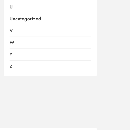
U
Uncategorized
V
W
Y
Z