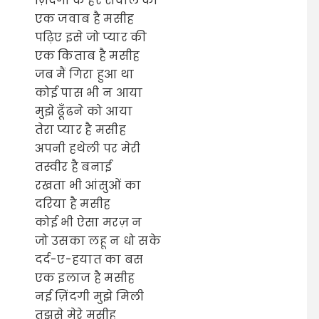
ज़िंदगी के हर सवाल का
एक जवाब है मसीह
पढ़िए इसे जो प्यार की
एक किताब है मसीह
जब मैं गिरा हुआ था
कोई पास भी न आया
मुझे ढूँढने को आया
तेरा प्यार है मसीह
अपनी हथेली पर मेरी
तस्वीर है बनाई
रखता भी आंसुओं का
दरिया है मसीह
कोई भी ऐसा मरज़ न
जो उसका लहू न धो सके
दर्द-ए-हयात का बस
एक इलाज है मसीह
नई ज़िंदगी मुझे मिली
तुझसे मेरे मसीह