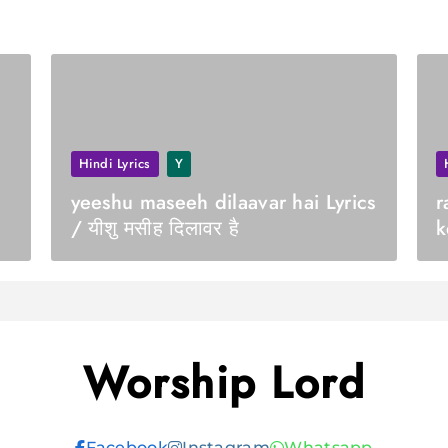
Hindi Lyrics
Y
yeeshu maseeh dilaavar hai Lyrics
r
/ यीशु मसीह दिलावर है
k
क
Worship Lord
Facebook
Instagram
Whatsapp