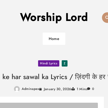
Worship Lord
Home
Hindi Lyrics
Z
 ke har sawal ka Lyrics / ज़िंदगी के हर
Adminapex
January 30, 2026
1 Mins
0