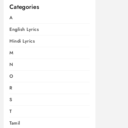
Categories
A
English Lyrics
Hindi Lyrics
M
N
O
R
S
T
Tamil