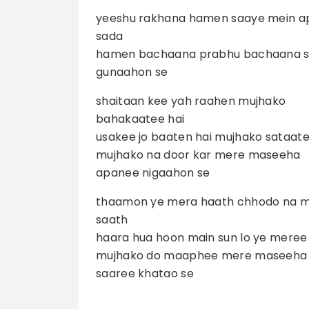
yeeshu rakhana hamen saaye mein a
sada
hamen bachaana prabhu bachaana 
gunaahon se
shaitaan kee yah raahen mujhako
bahakaatee hai
usakee jo baaten hai mujhako sataate
mujhako na door kar mere maseeha
apanee nigaahon se
thaamon ye mera haath chhodo na 
saath
haara hua hoon main sun lo ye meree
mujhako do maaphee mere maseeha
saaree khatao se