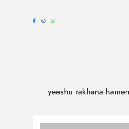
Skip
to
content
yeeshu rakhana hamen sa