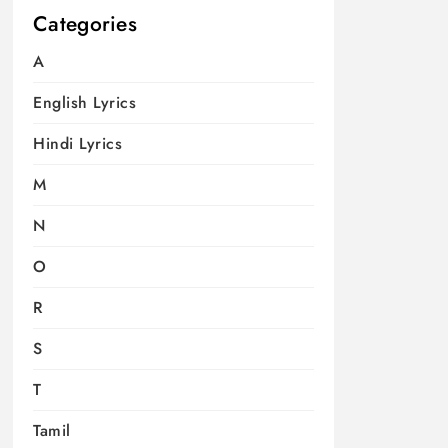
Categories
A
English Lyrics
Hindi Lyrics
M
N
O
R
S
T
Tamil