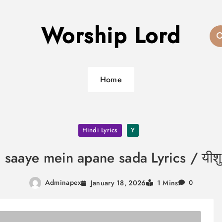
Worship Lord
Home
Hindi Lyrics
Y
aye mein apane sada Lyrics / यीशु रखन
Adminapex
January 18, 2026
1 Mins
0