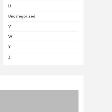
U
Uncategorized
V
W
Y
Z