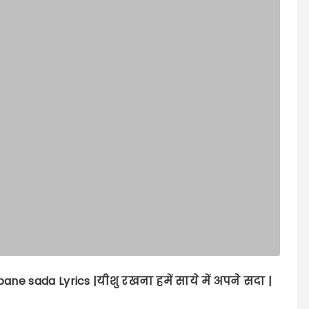
apane sada
Lyrics |
यीशु रखना हमें साये में अपने सदा |