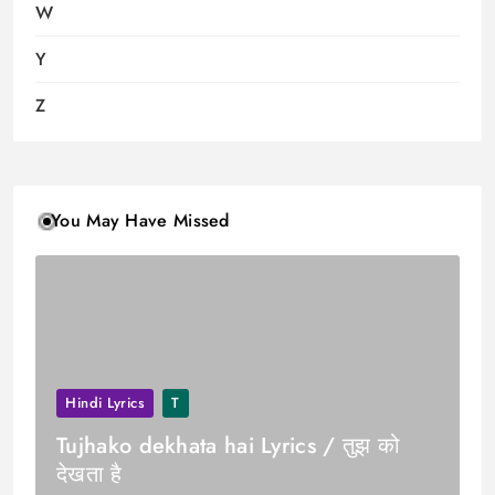
W
Y
Z
You May Have Missed
Hindi Lyrics
T
Tujhako dekhata hai Lyrics / तुझ को
देखता है