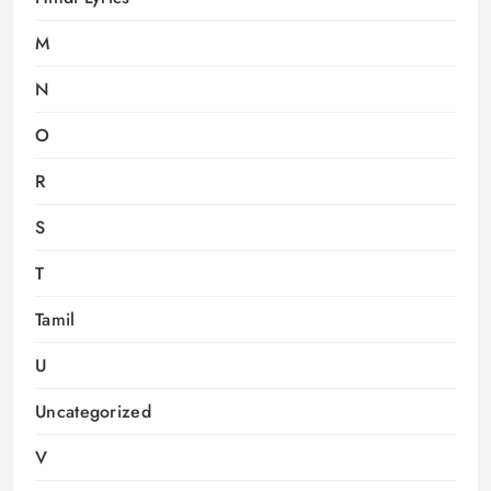
M
N
O
R
S
T
Tamil
U
Uncategorized
V