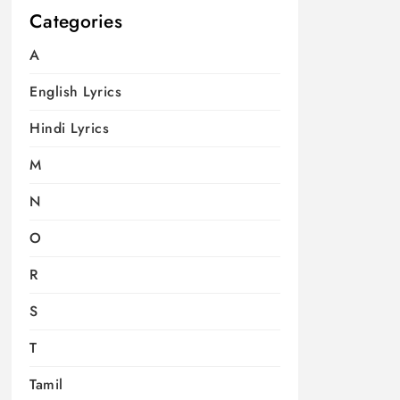
Categories
A
English Lyrics
Hindi Lyrics
M
N
O
R
S
T
Tamil