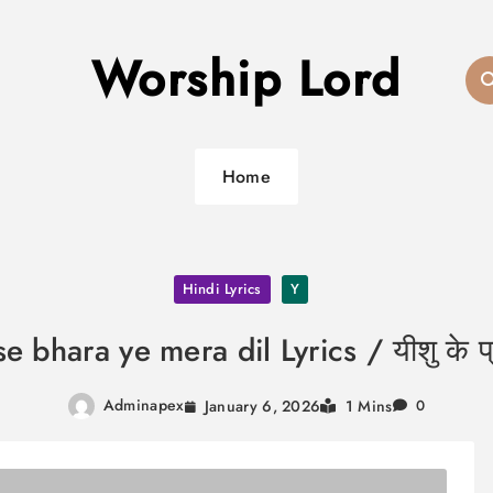
Worship Lord
Home
Hindi Lyrics
Y
bhara ye mera dil Lyrics / यीशु के प्रेम
Adminapex
January 6, 2026
1 Mins
0