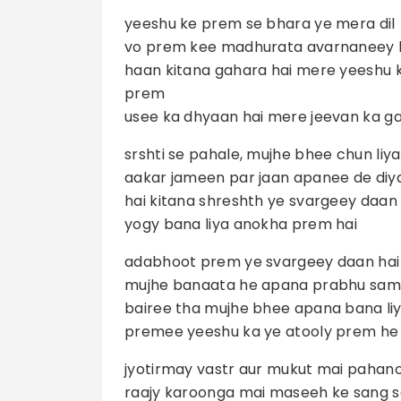
yeeshu ke prem se bhara ye mera dil
vo prem kee madhurata avarnaneey 
haan kitana gahara hai mere yeeshu 
prem
usee ka dhyaan hai mere jeevan ka g
srshti se pahale, mujhe bhee chun liya
aakar jameen par jaan apanee de diy
hai kitana shreshth ye svargeey daan
yogy bana liya anokha prem hai
adabhoot prem ye svargeey daan hai
mujhe banaata he apana prabhu sa
bairee tha mujhe bhee apana bana li
premee yeeshu ka ye atooly prem he
jyotirmay vastr aur mukut mai pahan
raajy karoonga mai maseeh ke sang 