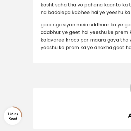
kasht saha tha vo pahana kaanto ka t
na badalega kabhee hai ye yeeshu k
gaoonga siyon mein uddhaar ka ye ge
adabhut ye geet hai yeeshu ke prem 
kalavaree kroos par maara gaya tha 
yeeshu ke prem ka ye anokha geet ha
1 Mins