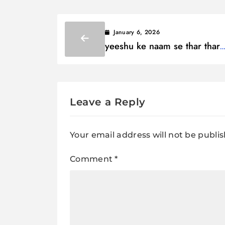
January 6, 2026
yeeshu ke naam se thar thar
kaanpe Lyrics / यीशु के नाम से 
काँपे
Leave a Reply
Your email address will not be publi
Comment
*