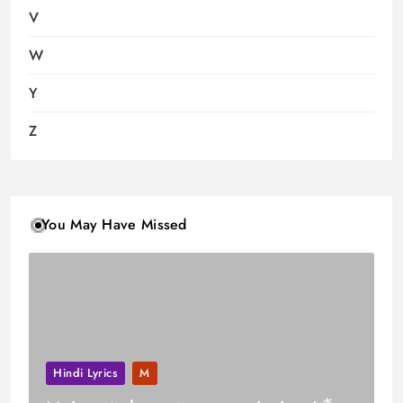
V
W
Y
Z
You May Have Missed
Hindi Lyrics
M