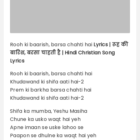
Rooh ki baarish, barsa chahti hai
Lyrics |
रूह की
बारिश, बरसा चाहती है
| Hindi Christian Song
Lyrics
Rooh ki baarish, barsa chahti hai
Khudawand ki shifa aati hai-2
Prem ki barkha barsa chahti hai
Khudawand ki shifa aati hai-2
Shifa ka mumba, Yeshu Masiha
Chune ka usko waqt hai yeh
Apne imaan se uske lahoo se
Paapon se dhulne ka waqt hai yeh