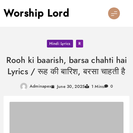
Skip
Worship Lord
to
content
Hindi Lyrics
R
Rooh ki baarish, barsa chahti hai
Lyrics / रूह की बारिश, बरसा चाहती है
Adminapex
June 30, 2025
1 Mins
0