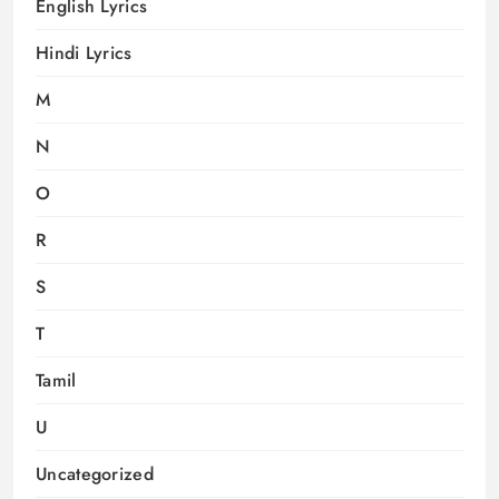
English Lyrics
Hindi Lyrics
M
N
O
R
S
T
Tamil
U
Uncategorized