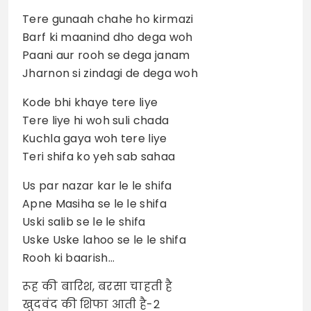
Tere gunaah chahe ho kirmazi
Barf ki maanind dho dega woh
Paani aur rooh se dega janam
Jharnon si zindagi de dega woh
Kode bhi khaye tere liye
Tere liye hi woh suli chada
Kuchla gaya woh tere liye
Teri shifa ko yeh sab sahaa
Us par nazar kar le le shifa
Apne Masiha se le le shifa
Uski salib se le le shifa
Uske Uske lahoo se le le shifa
Rooh ki baarish…
रूह की बारिश, बरसा चाहती है
खुदवंद की शिफा आती है-2