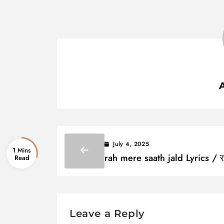
July 4, 2025
1 Mins
rah mere saath jald Lyrics / रह
साथ जल्द
Leave a Reply