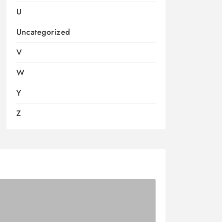
U
Uncategorized
V
W
Y
Z