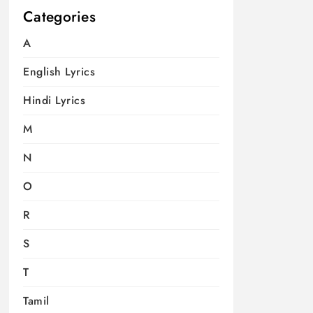
Categories
A
English Lyrics
Hindi Lyrics
M
N
O
R
S
T
Tamil