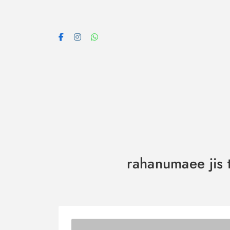
Skip
to
content
rahanumaee jis t