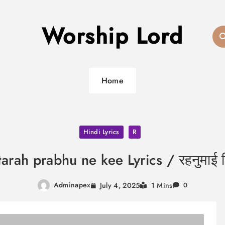
Worship Lord
Home
Hindi Lyrics
R
arah prabhu ne kee Lyrics / रहनुमाई जि
Adminapex
July 4, 2025
1 Mins
0