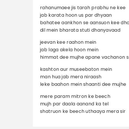
rahanumaee jis tarah prabhu ne kee
jab karata hoon us par dhyaan
bahatee aankhon se aansuon kee dh
dil mein bharata stuti dhanyavaad
jeevan kee raahon mein
jab laga akela hoon mein
himmat dee mujhe apane vachanon s
kashton aur museebaton mein
man hua jab mera niraash
leke baahon mein shaanti dee mujhe
mere param mitron ke beech
mujh par daala aanand ka tel
shatruon ke beech uthaaya mera sir