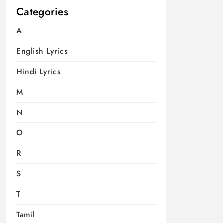
Categories
A
English Lyrics
Hindi Lyrics
M
N
O
R
S
T
Tamil