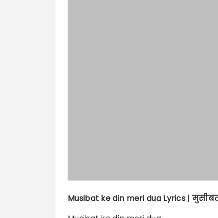
Musibat ke din meri dua
Lyrics |
मुसीबत 