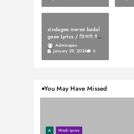
zindagee meree badal
gaee Lyrics / ज़िन्दगी मेरी
बदल गई
Adminapex
January 29, 2026
0
You May Have Missed
A
Hindi Lyrics