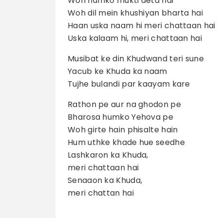
Woh humko mukti deta hai
Woh dil mein khushiyan bharta hai
Haan uska naam hi meri chattaan hai
Uska kalaam hi, meri chattaan hai
Musibat ke din Khudwand teri sune
Yacub ke Khuda ka naam
Tujhe bulandi par kaayam kare
Rathon pe aur na ghodon pe
Bharosa humko Yehova pe
Woh girte hain phisalte hain
Hum uthke khade hue seedhe
Lashkaron ka Khuda,
meri chattaan hai
Senaaon ka Khuda,
meri chattan hai