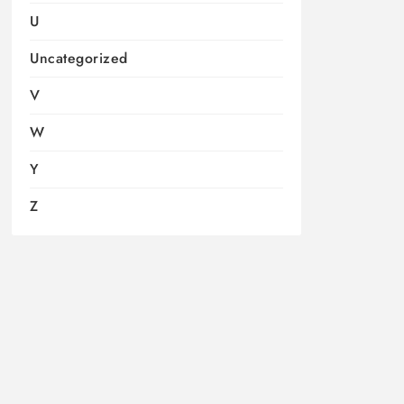
U
Uncategorized
V
W
Y
Z