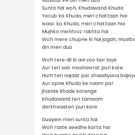
Musibat ke din meri dua
Sunta hai woh, Khudawand Khuda
Yacub ka Khuda, meri chattaan hai
Isaac ka Khuda, meri chattaan hai
Mujhko mehfooz rakhta hai
Woh mere chupne ki hai jagah, musiba
din meri dua
Woh tere dil ki aarzoo bar laye
Aur teri sab mashawrat puri kare
Hum teri najaat par shaadiyana baja
Aur apne Khuda ke naam par
jhande khade karenge
Khudawand teri tamaam
darkhwasten puri kare
Duayein meri sunta hai
Woh raste seedhe karta hai