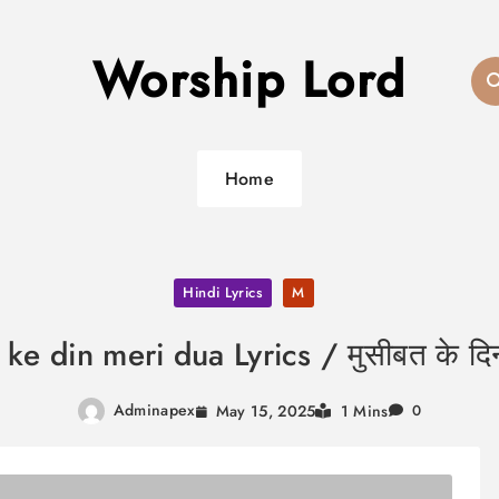
Worship Lord
Home
Hindi Lyrics
M
ke din meri dua Lyrics / मुसीबत के दिन
Adminapex
May 15, 2025
1 Mins
0