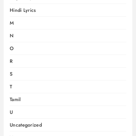
Hindi Lyrics
M
N
O
R
S
T
Tamil
U
Uncategorized