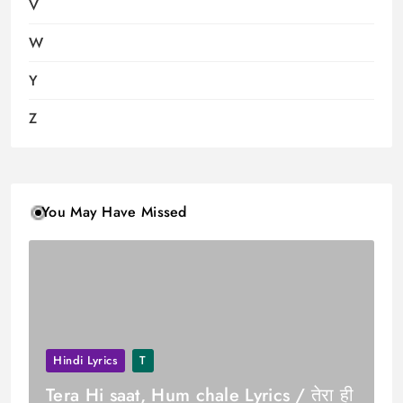
V
W
Y
Z
You May Have Missed
Hindi Lyrics
T
Tera Hi saat, Hum chale Lyrics / तेरा ही