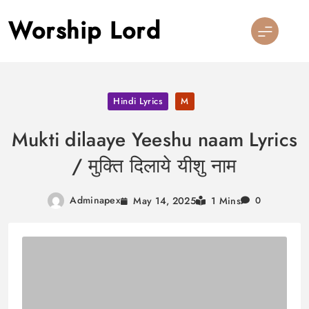
Skip
Worship Lord
to
content
Hindi Lyrics
M
Mukti dilaaye Yeeshu naam Lyrics
/ मुक्ति दिलाये यीशु नाम
Adminapex
May 14, 2025
1 Mins
0