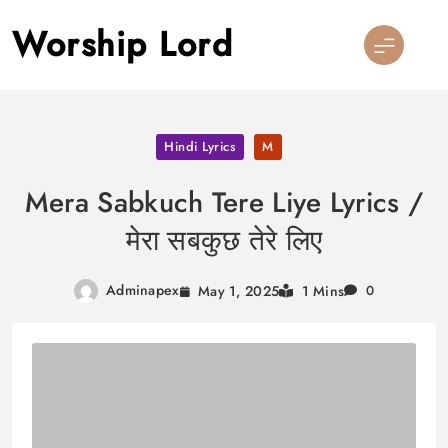
Skip
Worship Lord
to
content
Hindi Lyrics
M
Mera Sabkuch Tere Liye Lyrics /
मेरा सबकुछ तेरे लिए
Adminapex
May 1, 2025
1 Mins
0