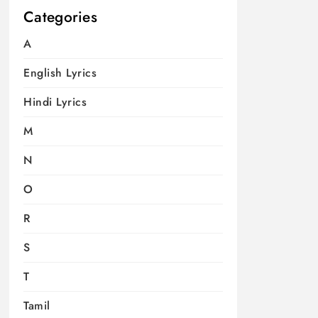
Categories
A
English Lyrics
Hindi Lyrics
M
N
O
R
S
T
Tamil