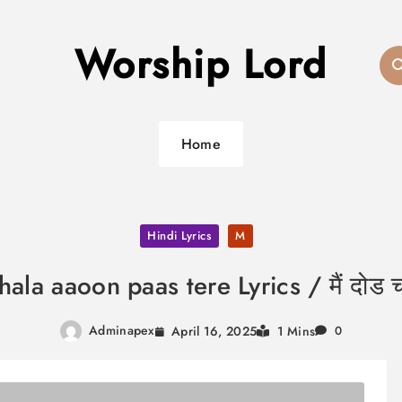
Worship Lord
Home
Hindi Lyrics
M
la aaoon paas tere Lyrics / मैं दोड च
Adminapex
April 16, 2025
1 Mins
0