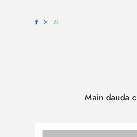
Skip
to
content
Main dauda cha