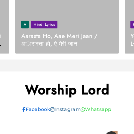
A
Hindi Lyrics
i
Aarasta Ho, Aae Meri Jaan /
Y
ल
अारास्ता हो, ऐ मेरी जान
L
ँ
Worship Lord
Facebook
Instagram
Whatsapp