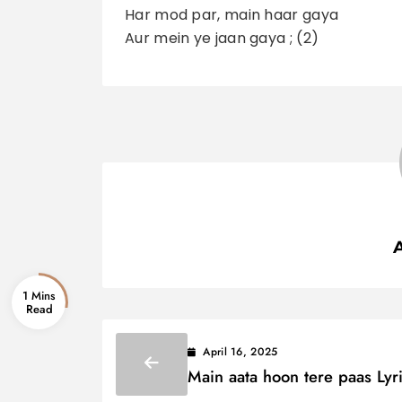
Har mod par, main haar gaya
Aur mein ye jaan gaya ; (2)
1 Mins
April 16, 2025
Main aata hoon tere paas Lyr
मैं आता हूं तेरे पास