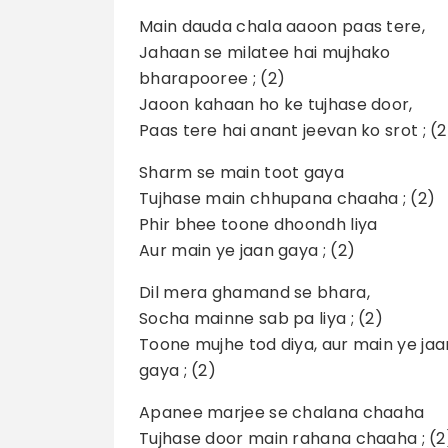
Main dauda chala aaoon paas tere,
Jahaan se milatee hai mujhako
bharapooree ; (2)
Jaoon kahaan ho ke tujhase door,
Paas tere hai anant jeevan ko srot ; (2
Sharm se main toot gaya
Tujhase main chhupana chaaha ; (2)
Phir bhee toone dhoondh liya
Aur main ye jaan gaya ; (2)
Dil mera ghamand se bhara,
Socha mainne sab pa liya ; (2)
Toone mujhe tod diya, aur main ye jaa
gaya ; (2)
Apanee marjee se chalana chaaha
Tujhase door main rahana chaaha ; (2