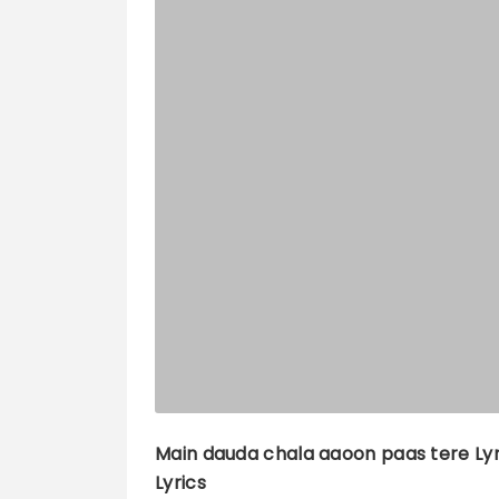
Main dauda chala aaoon paas tere
Lyr
Lyrics