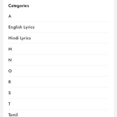
Categories
A
English Lyrics
Hindi Lyrics
M
N
O
R
S
T
Tamil