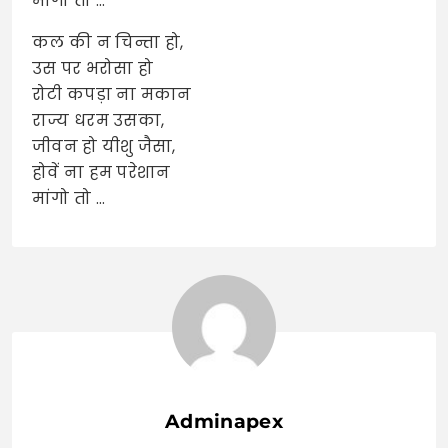
मांगो तो …
कल की न चिन्ता हो,
उस पर भरोसा हो
रोटी कपड़ा ना मकान
राज्य धरम उसका,
जीवन हो यीशु जैसा,
होवें ना हम परेशान
मांगो तो …
Adminapex