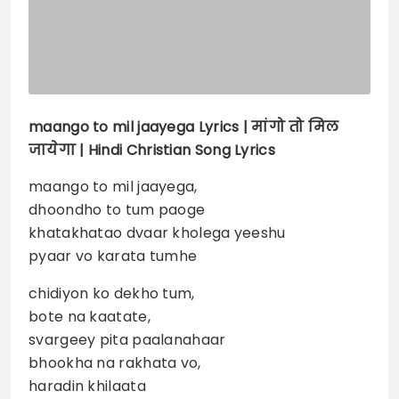
maango to mil jaayega
Lyrics |
मांगो तो मिल
जायेगा | Hindi Christian Song Lyrics
maango to mil jaayega,
dhoondho to tum paoge
khatakhatao dvaar kholega yeeshu
pyaar vo karata tumhe
chidiyon ko dekho tum,
bote na kaatate,
svargeey pita paalanahaar
bhookha na rakhata vo,
haradin khilaata