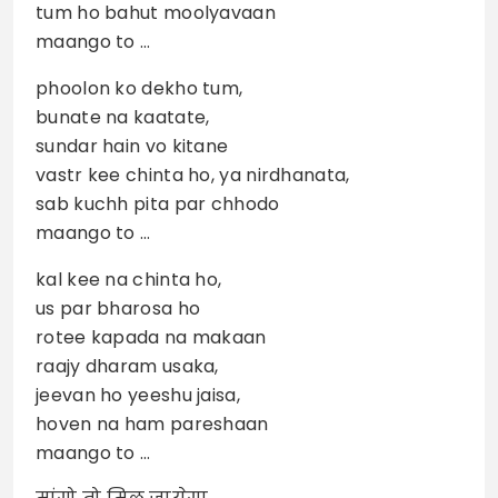
tum ho bahut moolyavaan
maango to …
phoolon ko dekho tum,
bunate na kaatate,
sundar hain vo kitane
vastr kee chinta ho, ya nirdhanata,
sab kuchh pita par chhodo
maango to …
kal kee na chinta ho,
us par bharosa ho
rotee kapada na makaan
raajy dharam usaka,
jeevan ho yeeshu jaisa,
hoven na ham pareshaan
maango to …