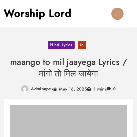
Skip
Worship Lord
to
content
Hindi Lyrics
M
maango to mil jaayega Lyrics /
मांगो तो मिल जायेगा
Adminapex
May 16, 2025
1 Mins
0