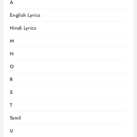
A
English Lyrics
Hindi Lyrics
M
N
O
R
S
T
Tamil
U