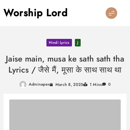
Skip
Worship Lord
to
content
Hindi Lyrics
J
Jaise main, musa ke sath sath tha
Lyrics / जैसे मैं, मूसा के साथ साथ था
Adminapex
March 8, 2025
1 Mins
0