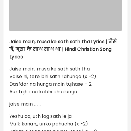
Jaise main, musa ke sath sath tha
Lyrics |
जैसे
मैं, मूसा के साथ साथ था
| Hindi Christian Song
Lyrics
Jaise main, musa ke sath sath tha
Vaise hi, tere bhi sath rahunga (x -2)
Dasfdar na hunga main tujhase – 2
Aur tujhe na kabhi chodunga
jaise main ……..
Yeshu aa, uth log sath le ja
Mulk kanan,, unko pahucha (x -2)