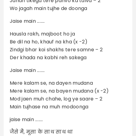
Jahan tikega tere panvo ka talva – 2
Wo jagah main tujhe de doonga
Jaise main ……..
Hausla rakh, majboot ho ja
Be dil na ho, khauf na kha (x -2)
Zindgi bhar koi shakhs tere samne – 2
Der khada na kabhi reh sakega
Jaise main ……..
Mere kalam se, na dayen mudana
Mere kalam se, na bayen mudana (x -2)
Mod jaen muh chahe, log ye saare – 2
Main tujhase na muh modoonga
jaise main ……..
जैसे मैं, मूसा के साथ साथ था