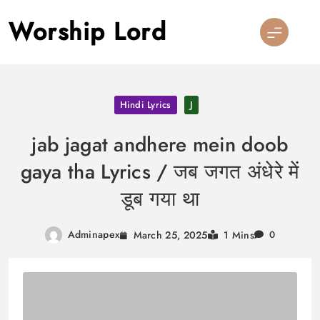
Skip
Worship Lord
to
content
Hindi Lyrics
J
jab jagat andhere mein doob
gaya tha Lyrics / जब जगत अंधेरे में
डूब गया था
Adminapex
March 25, 2025
1 Mins
0