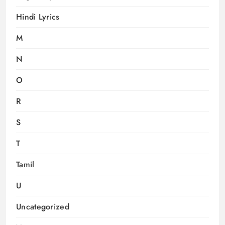
Hindi Lyrics
M
N
O
R
S
T
Tamil
U
Uncategorized