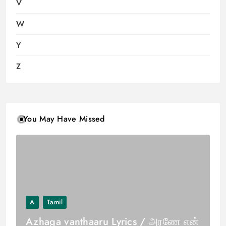
V
W
Y
Z
You May Have Missed
A
Tamil
Azhaga vanthaaru Lyrics / அரணே என்