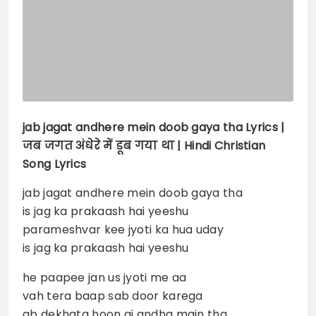
jab jagat andhere mein doob gaya tha
Lyrics |
जब जगत अंधेरे में डूब गया था | Hindi Christian
Song Lyrics
jab jagat andhere mein doob gaya tha
is jag ka prakaash hai yeeshu
parameshvar kee jyoti ka hua uday
is jag ka prakaash hai yeeshu
he paapee jan us jyoti me aa
vah tera baap sab door karega
ab dekhata hoon qi andha main tha