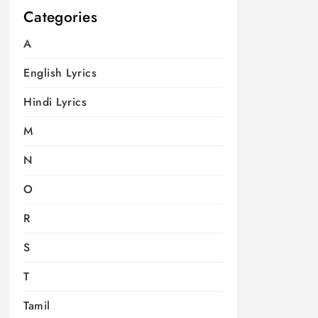
Categories
A
English Lyrics
Hindi Lyrics
M
N
O
R
S
T
Tamil