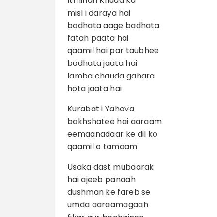
Itminan Khuda ka
misl i daraya hai
badhata aage badhata
fatah paata hai
qaamil hai par taubhee
badhata jaata hai
lamba chauda gahara
hota jaata hai
Kurabat i Yahova
bakhshatee hai aaraam
eemaanadaar ke dil ko
qaamil o tamaam
Usaka dast mubaarak
hai ajeeb panaah
dushman ke fareb se
umda aaraamagaah