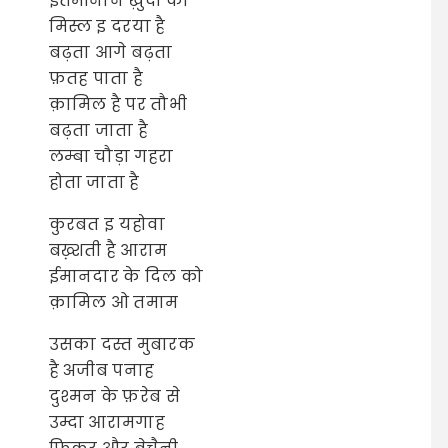
इतमीनान ख़ुदा का
मिस्ल इ दरया है
बढ़ता आगे बढ़ता
फ़तह पाता है
क़ामिल है पर तौभी
बढ़ता जाता है
लम्बा चौड़ा गहरा
होता जाता है
कुरबत इ यहोवा
बख़्शती है आराम
ईमानदार के दिल को
क़ामिल ओ तमाम
उसका दस्त मुबारक
है अजीब पनाह
दुश्मन के फ़रेब से
उम्दा आरामगाह