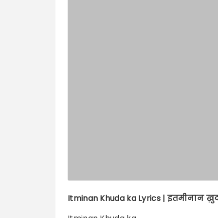
Itminan Khuda ka
Lyrics |
इतमीनान ख़ु