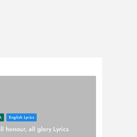
A
English Lyrics
ll honour, all glory Lyrics