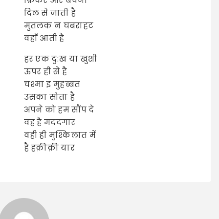
फ़िकर और बेचैनी
दिल से जाती है
मुतलक न घबराहट
वहाँ आती है
हर एक दु:ख या खुशी
ऊपर ही से है
चश्मा इ मुहब्बत
उसका सोता है
अपने को हम सौंप दे
वह है मददगार
वही ही मुश्किलात में
है हक़ीक़ी यार