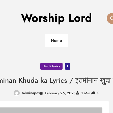
Worship Lord
Home
Hindi Lyrics
I
minan Khuda ka Lyrics / इतमीनान ख़ुदा
Adminapex
February 26, 2025
1 Mins
0