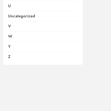
U
Uncategorized
V
W
Y
Z