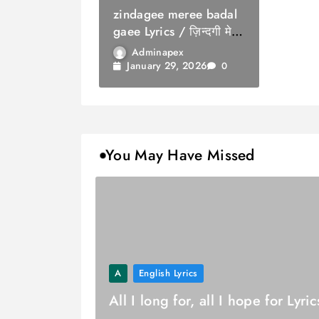
zindagee meree badal
gaee Lyrics / ज़िन्दगी मेरी
बदल गई
Adminapex
January 29, 2026
0
You May Have Missed
A
English Lyrics
All I long for, all I hope for Lyric