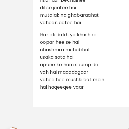
fikar aur bechainee
dil se jaatee hai
mutalak na ghabaraahat
vahaan aatee hai
Har ek du:kh ya khushee
oopar hee se hai
chashma i muhabbat
usaka sota hai
apane ko ham saump de
vah hai madadagaar
vahee hee mushkilaat mein
hai haqeeqee yaar