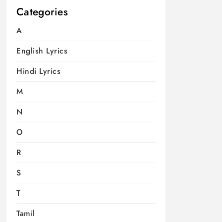
Categories
A
English Lyrics
Hindi Lyrics
M
N
O
R
S
T
Tamil