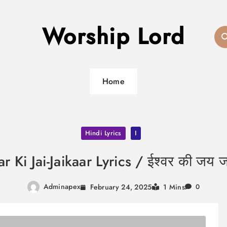
Worship Lord
Home
Hindi Lyrics
I
r Ki Jai-Jaikaar Lyrics / ईश्वर की जय
Adminapex
February 24, 2025
1 Mins
0