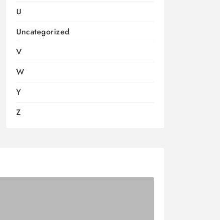
U
Uncategorized
V
W
Y
Z