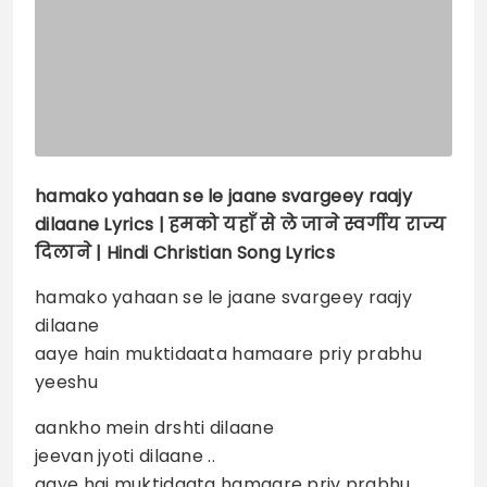
hamako yahaan se le jaane svargeey raajy
dilaane
Lyrics |
हमको यहाँ से ले जाने स्वर्गीय राज्य
दिलाने | Hindi Christian Song Lyrics
hamako yahaan se le jaane svargeey raajy
dilaane
aaye hain muktidaata hamaare priy prabhu
yeeshu
aankho mein drshti dilaane
jeevan jyoti dilaane ..
aaye hai muktidaata hamaare priy prabhu