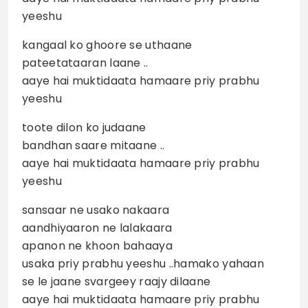
yeeshu
kangaal ko ghoore se uthaane
pateetataaran laane ..
aaye hai muktidaata hamaare priy prabhu
yeeshu
toote dilon ko judaane
bandhan saare mitaane ..
aaye hai muktidaata hamaare priy prabhu
yeeshu
sansaar ne usako nakaara
aandhiyaaron ne lalakaara
apanon ne khoon bahaaya
usaka priy prabhu yeeshu ..hamako yahaan
se le jaane svargeey raajy dilaane
aaye hai muktidaata hamaare priy prabhu