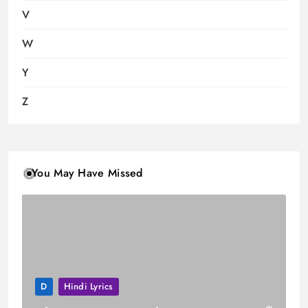
V
W
Y
Z
You May Have Missed
D
Hindi Lyrics