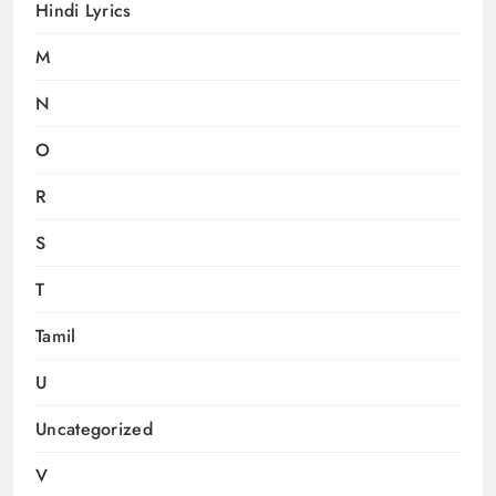
Hindi Lyrics
M
N
O
R
S
T
Tamil
U
Uncategorized
V