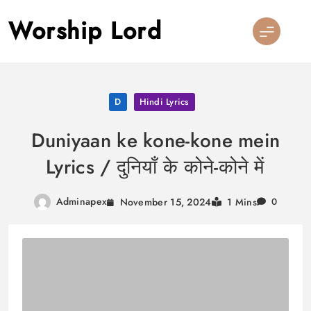
Skip
Worship Lord
to
content
D
Hindi Lyrics
Duniyaan ke kone-kone mein
Lyrics / दुनियाँ के कोने-कोने में
Adminapex
November 15, 2024
1 Mins
0