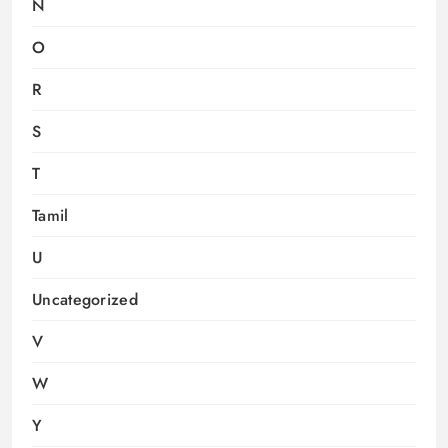
N
O
R
S
T
Tamil
U
Uncategorized
V
W
Y