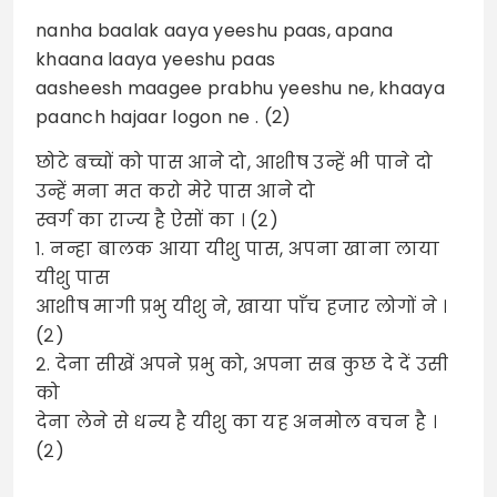
nanha baalak aaya yeeshu paas, apana
khaana laaya yeeshu paas
aasheesh maagee prabhu yeeshu ne, khaaya
paanch hajaar logon ne . (2)
छोटे बच्चों को पास आने दो, आशीष उन्हें भी पाने दो
उन्हें मना मत करो मेरे पास आने दो
स्वर्ग का राज्य है ऐसों का । (२)
१. नन्हा बालक आया यीशु पास, अपना खाना लाया
यीशु पास
आशीष मागी प्रभु यीशु ने, खाया पाँच हजार लोगों ने ।
(२)
२. देना सीखें अपने प्रभु को, अपना सब कुछ दे दें उसी
को
देना लेने से धन्य है यीशु का यह अनमोल वचन है ।
(२)