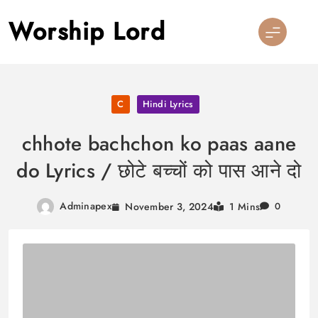
Skip
Worship Lord
to
content
C
Hindi Lyrics
chhote bachchon ko paas aane
do Lyrics / छोटे बच्चों को पास आने दो
Adminapex
November 3, 2024
1 Mins
0