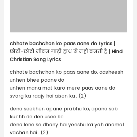
chhote bachchon ko paas aane do
Lyrics |
छोटी-छोटी जीवन गाड़ी हाथ से नहीं बनती है
| Hindi
Christian Song Lyrics
chhote bachchon ko paas aane do, aasheesh
unhen bhee paane do
unhen mana mat karo mere paas aane do
svarg ka raajy hai aison ka . (2)
dena seekhen apane prabhu ko, apana sab
kuchh de den usee ko
dena lene se dhany hai yeeshu ka yah anamol
vachan hai . (2)