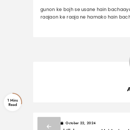
gunon ke bojh se usane hain bachaay
raajaon ke raaja ne hamako hain bac
1 Mins
October 22, 2024