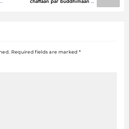
chattaan par buddhimaan ne
banaaya apana ghar Lyrics /
चट्टान पर बुद्धिमान ने बनाया अपना घर
shed.
Required fields are marked
*