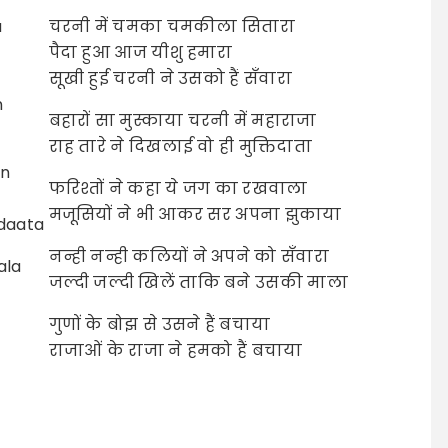
a
चरनी में चमका चमकीला सितारा
पैदा हुआ आज यीशु हमारा
सूखी हुई चरनी ने उसको हैं सँवारा
n
बहारों सा मुस्काया चरनी में महाराजा
राह तारे ने दिखलाई वो ही मुक्तिदाता
in
फरिश्तों ने कहा ये जग का रखवाला
मजूसियों ने भी आकर सर अपना झुकाया
idaata
नन्ही नन्ही कलियों ने अपने को सँवारा
ala
जल्दी जल्दी खिलें ताकि बने उसकी माला
गुणों के बोझ से उसने हैं बचाया
राजाओं के राजा ने हमको हैं बचाया