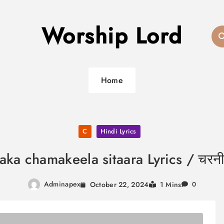
Worship Lord
Home
C
Hindi Lyrics
a chamakeela sitaara Lyrics / चरनी म
Adminapex
October 22, 2024
1 Mins
0