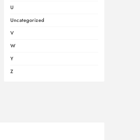
U
Uncategorized
V
W
Y
Z