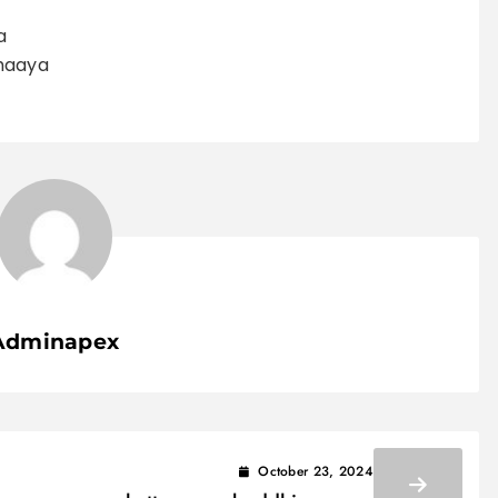
a
haaya
Adminapex
October 23, 2024