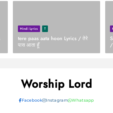
Hindi Lyrics
T
s
tere paas aata hoon Lyrics / तेरे
S
पास आता हूँ
/
Worship Lord
Facebook
Instagram
Whatsapp