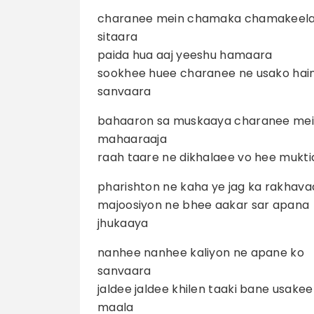
charanee mein chamaka chamakeel
sitaara
paida hua aaj yeeshu hamaara
sookhee huee charanee ne usako hai
sanvaara
bahaaron sa muskaaya charanee me
mahaaraaja
raah taare ne dikhalaee vo hee mukt
pharishton ne kaha ye jag ka rakhava
majoosiyon ne bhee aakar sar apana
jhukaaya
nanhee nanhee kaliyon ne apane ko
sanvaara
jaldee jaldee khilen taaki bane usakee
maala