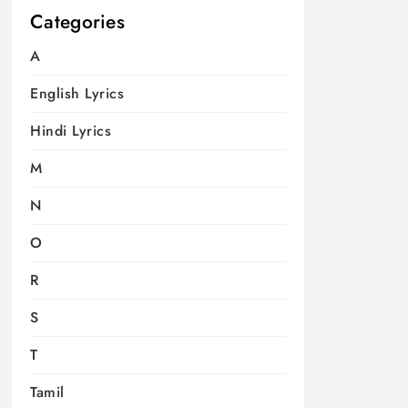
Categories
A
English Lyrics
Hindi Lyrics
M
N
O
R
S
T
Tamil