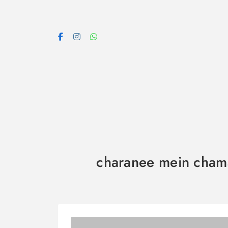
Skip
to
content
charanee mein chamak