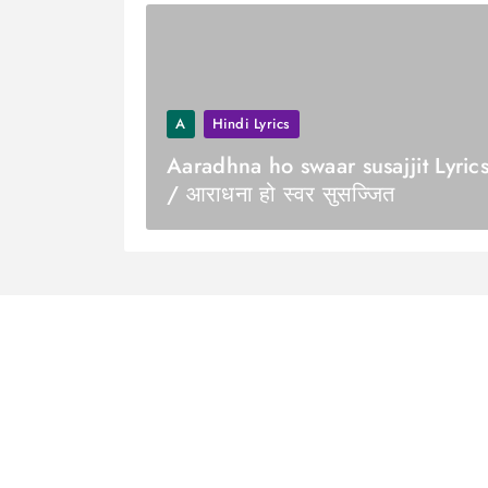
A
Hindi Lyrics
Aaradhna ho swaar susajjit Lyric
/ आराधना हो स्वर सुसज्जित