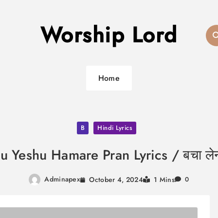
Worship Lord
Home
B
Hindi Lyrics
Yeshu Hamare Pran Lyrics / बचा लेना प्र
Adminapex
October 4, 2024
1 Mins
0