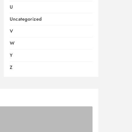
U
Uncategorized
V
W
Y
Z