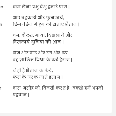
an
बचा लेना प्रभु येशु हमारे प्राण |
आए बहकाये और फुसलाये,
n
छिन-छिन में हम को सताए शैतान |
धन, दौलत, माया, दिखलाये और
दिखलाये दुनिया की शान |
राज और पाट और रंग और रूप
वह ज़ालिम दिखा के करे हैरान |
ये ही है शैतान के फंदे,
फंस के नरक जाते इंसान |
n
दास, मसीह जी, बिनती करत है : बक्शों हमें अपनी
पहचान |