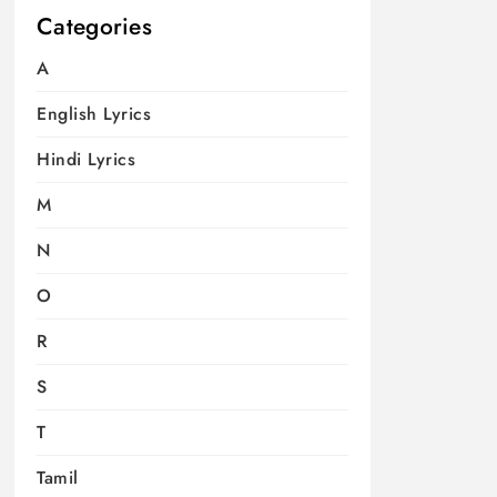
Categories
A
English Lyrics
Hindi Lyrics
M
N
O
R
S
T
Tamil