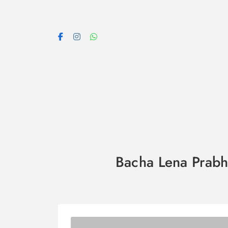
Skip
to
content
Bacha Lena Prabhu 