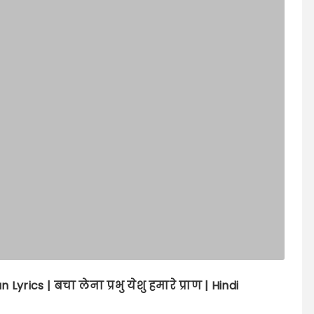
an
Lyrics |
बचा लेना प्रभु येशु हमारे प्राण | Hindi