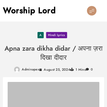
Skip
Worship Lord
to
content
A
Hindi Lyrics
Apna zara dikha didar / अपना ज़रा
दिखा दीदार
Adminapex
August 25, 2024
1 Mins
0