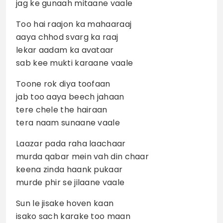
jag ke gunaah mitaane vaale
Too hai raajon ka mahaaraaj
aaya chhod svarg ka raaj
lekar aadam ka avataar
sab kee mukti karaane vaale
Toone rok diya toofaan
jab too aaya beech jahaan
tere chele the hairaan
tera naam sunaane vaale
Laazar pada raha laachaar
murda qabar mein vah din chaar
keena zinda haank pukaar
murde phir se jilaane vaale
Sun le jisake hoven kaan
isako sach karake too maan