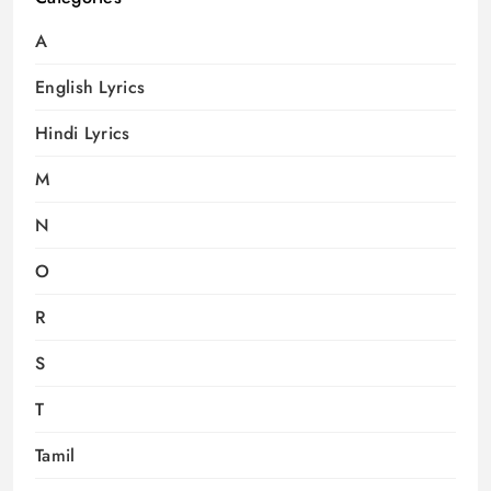
A
English Lyrics
Hindi Lyrics
M
N
O
R
S
T
Tamil