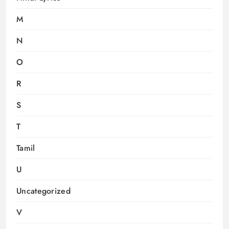
M
N
O
R
S
T
Tamil
U
Uncategorized
V