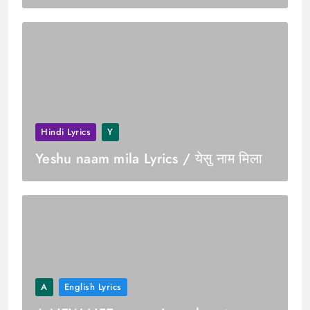
Hindi Lyrics
Y
Yeshu naam mila Lyrics / येसु नाम मिला
A
English Lyrics