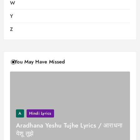
W
Y
Z
You May Have Missed
A
Hindi Lyrics
Aradhana Yeshu Tujhe Lyrics / आराधना
येशू तुझे