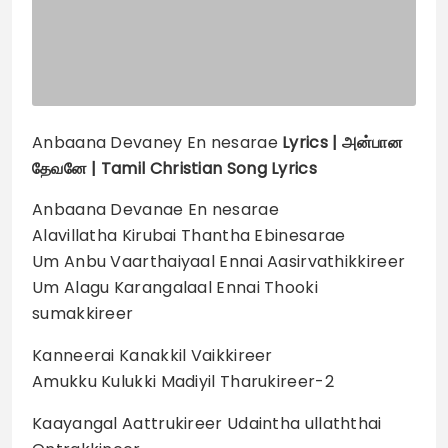
Anbaana Devaney En nesarae
Lyrics |
அன்பான
தேவனே | Tamil Christian Song Lyrics
Anbaana Devanae En nesarae
Alavillatha Kirubai Thantha Ebinesarae
Um Anbu Vaarthaiyaal Ennai Aasirvathikkireer
Um Alagu Karangalaal Ennai Thooki
sumakkireer
Kanneerai Kanakkil Vaikkireer
Amukku Kulukki Madiyil Tharukireer-2
Kaayangal Aattrukireer Udaintha ullaththai