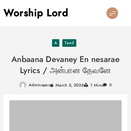
Skip
Worship Lord
to
content
A
Tamil
Anbaana Devaney En nesarae
Lyrics / அன்பான தேவனே
Adminapex
March 5, 2026
1 Mins
0