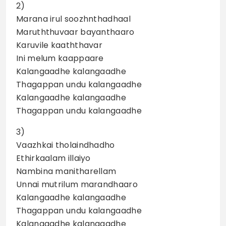
2)
Marana irul soozhnthadhaal
Maruththuvaar bayanthaaro
Karuvile kaaththavar
Ini melum kaappaare
Kalangaadhe kalangaadhe
Thagappan undu kalangaadhe
Kalangaadhe kalangaadhe
Thagappan undu kalangaadhe
3)
Vaazhkai tholaindhadho
Ethirkaalam illaiyo
Nambina manitharellam
Unnai mutrilum marandhaaro
Kalangaadhe kalangaadhe
Thagappan undu kalangaadhe
Kalangaadhe kalangaadhe