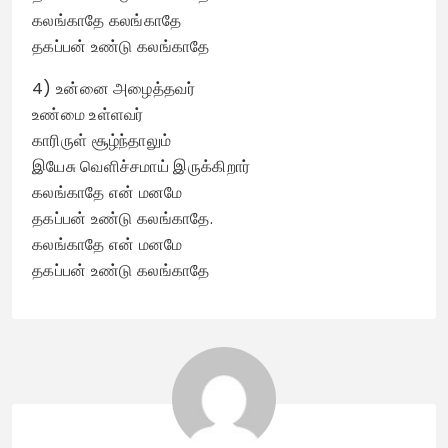
கலங்காதே கலங்காதே
தகப்பன் உண்டு கலங்காதே
4) உன்னை அழைத்தவர்
உண்மை உள்ளவர்
காரிருள் சூழ்ந்தாலும்
இயேசு வெளிச்சமாய் இருக்கிறார்
கலங்காதே என் மனமே
தகப்பன் உண்டு கலங்காதே.
கலங்காதே என் மனமே
தகப்பன் உண்டு கலங்காதே