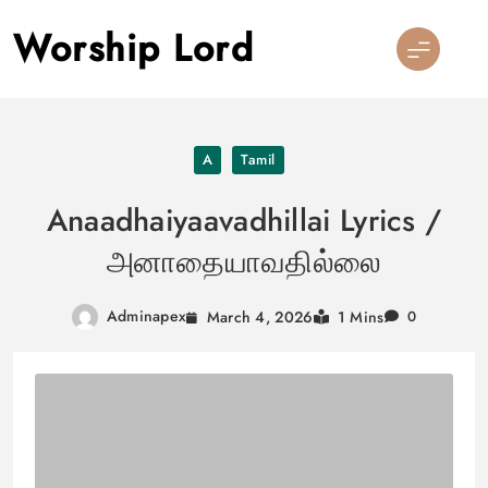
Skip
Worship Lord
to
content
A
Tamil
Anaadhaiyaavadhillai Lyrics /
அனாதையாவதில்லை
Adminapex
March 4, 2026
1 Mins
0