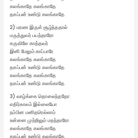
கலங்காதே கலங்காதே
தகப்பன் உண்டு கலங்காதே
2) மரண இருள் சூழ்ந்ததால்
மருத்துவர் பயந்தாரோ
கருவிலே காத்தவர்
இனி மேலும் காப்பாரே
கலங்காதே கலங்காதே
தகப்பன் உண்டு கலங்காதே
கலங்காதே கலங்காதே
தகப்பன் உண்டு கலங்காதே
3) வாழ்க்கை தொலைந்ததோ
எதிர்காலம் இல்லையோ
நம்பின மனிதரெல்லாம்
உன்னை முற்றிலும் மறந்தாரோ
கலங்காதே கலங்காதே
தகப்பன் உண்டு கலங்காதே